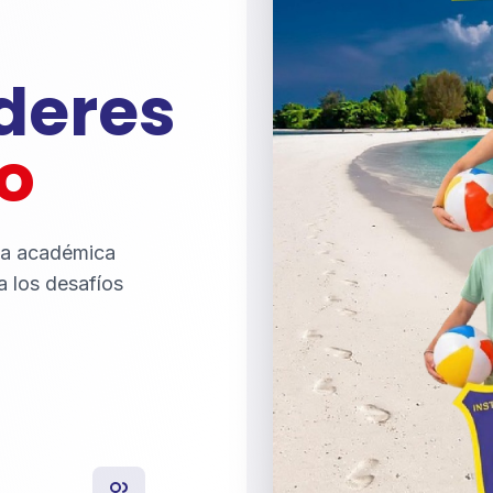
íderes
o
ia académica
a los desafíos