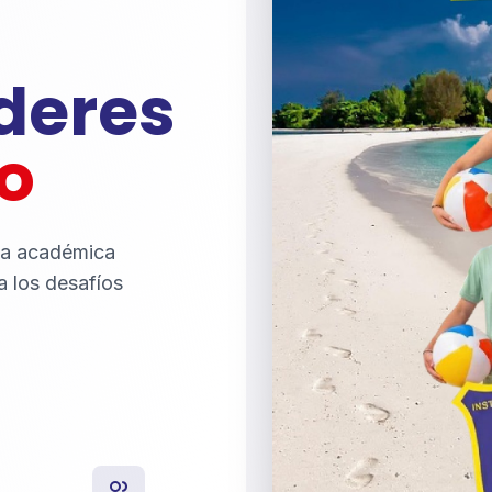
íderes
o
ia académica
a los desafíos