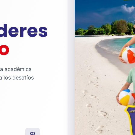
íderes
o
ia académica
a los desafíos