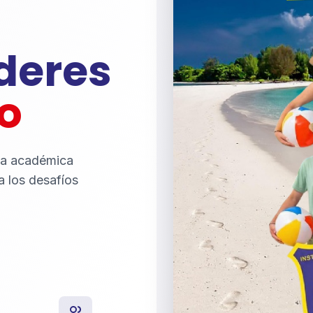
íderes
o
ia académica
a los desafíos