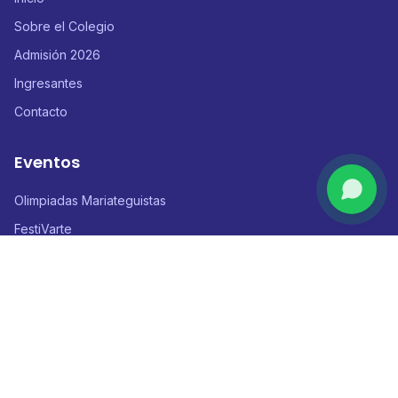
Sobre el Colegio
Admisión 2026
Ingresantes
Contacto
Eventos
Olimpiadas Mariateguistas
FestiVarte
Conociendo al Mundo
Mariátegui Gamers Festival
Contacto
Calle Cascabel 680 - Urb. San Martín de Porres, Ica - Perú