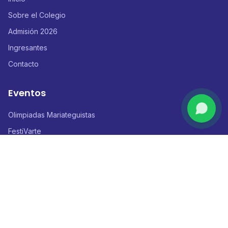
Sobre el Colegio
Admisión 2026
Ingresantes
Contacto
Eventos
Olimpiadas Mariateguistas
FestiVarte
Conociendo al Mundo
Mariátegui Gamers Festival
Contacto
Calle Cascabel 680 - Urb. San Martín de Porres, Ica - Perú