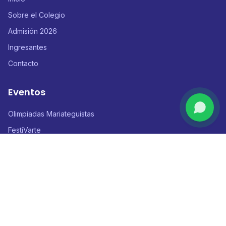
Sobre el Colegio
Admisión 2026
Ingresantes
Contacto
Eventos
Olimpiadas Mariateguistas
FestiVarte
Conociendo al Mundo
Mariátegui Gamers Festival
Contacto
Calle Cascabel 680 - Urb. San Martín de Porres, Ica - Perú