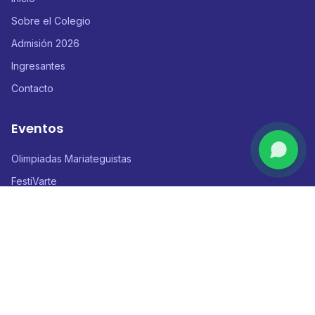
Sobre el Colegio
Admisión 2026
Ingresantes
Contacto
Eventos
Olimpiadas Mariateguistas
FestiVarte
Conociendo al Mundo
Mariátegui Gamers Festival
Contacto
Calle Cascabel 680 - Urb. San Martín de Porres, Ica - Perú