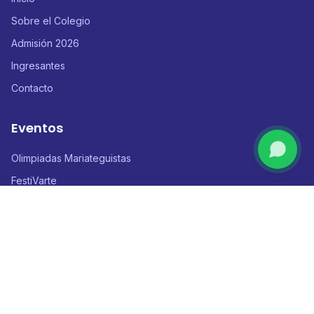
Sobre el Colegio
Admisión 2026
Ingresantes
Contacto
Eventos
Olimpiadas Mariateguistas
FestiVarte
Conociendo al Mundo
Mariátegui Gamers Festival
Contacto
Calle Cascabel 680 - Urb. San Martín de Porres, Ica - Perú