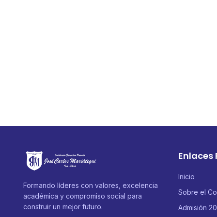
Enlaces
Inicio
Formando líderes con valores, excelencia
Sobre el Co
académica y compromiso social para
construir un mejor futuro.
Admisión 2