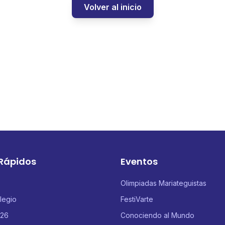
Volver al inicio
 Rápidos
Eventos
Olimpiadas Mariateguistas
legio
FestiVarte
026
Conociendo al Mundo