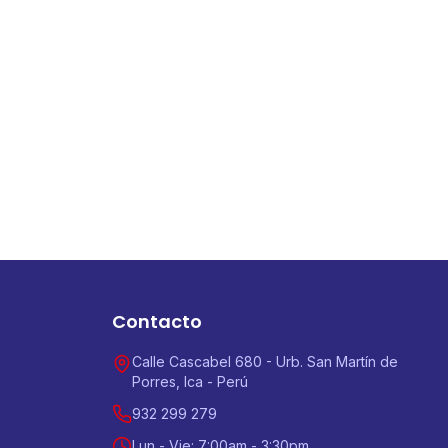
Contacto
Calle Cascabel 680 - Urb. San Martín de
Porres, Ica - Perú
932 299 279
Lun - Vie: 7:00am - 3:30pm