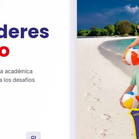
íderes
o
ia académica
a los desafíos