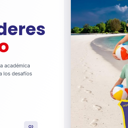
íderes
o
ia académica
a los desafíos