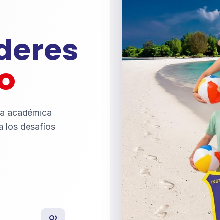
íderes
o
ia académica
a los desafíos