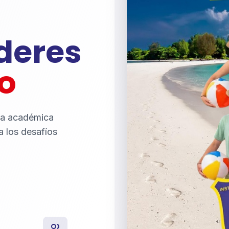
íderes
o
ia académica
a los desafíos