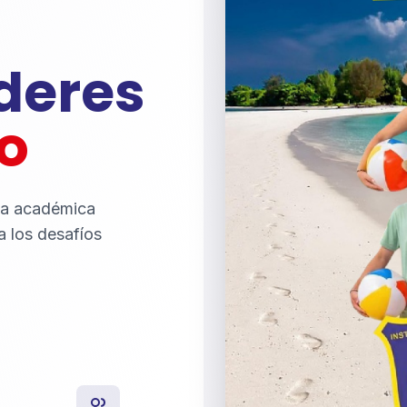
íderes
o
ia académica
a los desafíos