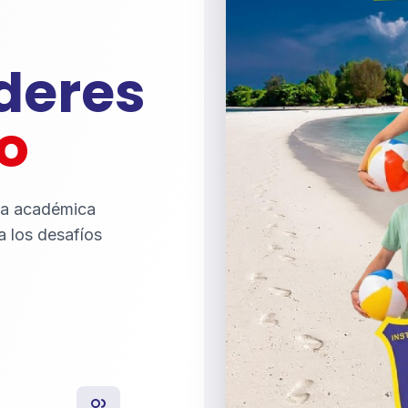
íderes
o
ia académica
a los desafíos