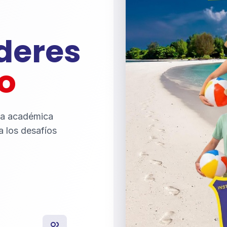
íderes
o
ia académica
a los desafíos