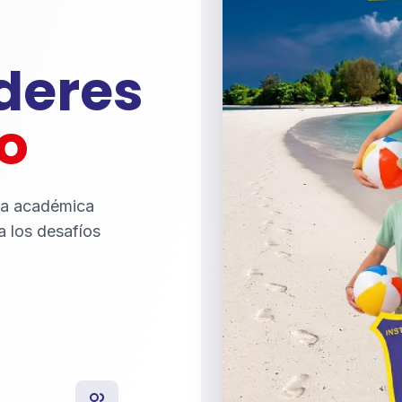
íderes
o
ia académica
a los desafíos