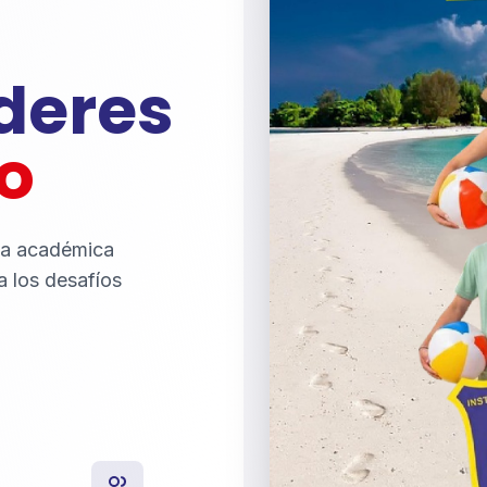
íderes
o
ia académica
a los desafíos