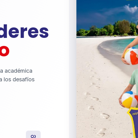
íderes
o
ia académica
a los desafíos