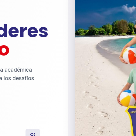
íderes
o
ia académica
a los desafíos