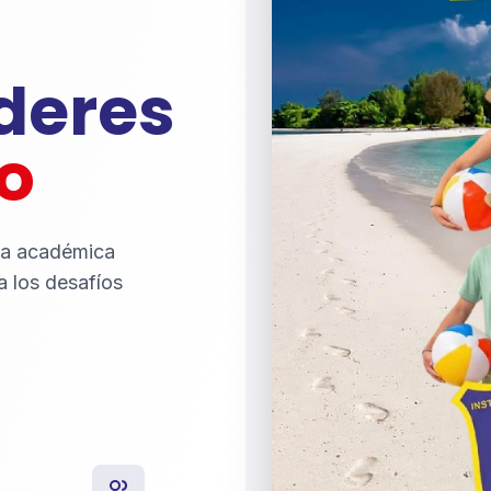
íderes
o
ia académica
a los desafíos